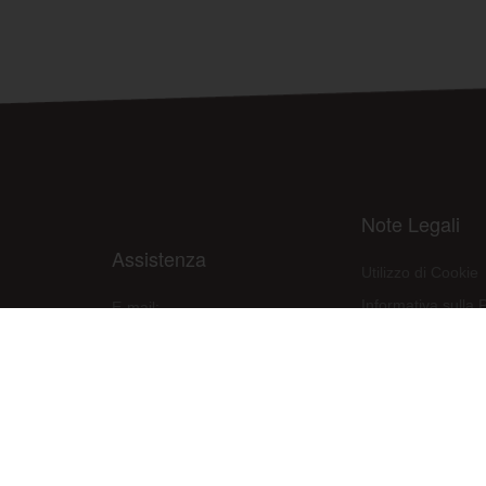
Note Legali
Assistenza
Utilizzo di Cookie
Informativa sulla 
E-mail:
assistenza@raleri.com
Condizioni d'uso d
E-mail:
progettazione@raleri.com
Dichiarazione Con
© Copyright 2008 Raleri s.r.l. - socio unico - SL Via Francesco de