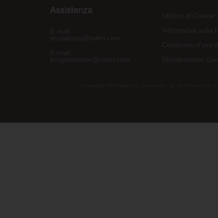
Assistenza
Utilizzo di Cookie
Informativa sulla 
E-mail:
assistenza@raleri.com
Condizioni d'uso d
E-mail:
progettazione@raleri.com
Dichiarazione Con
© Copyright 2008 Raleri s.r.l. - socio unico - SL Via Francesco de