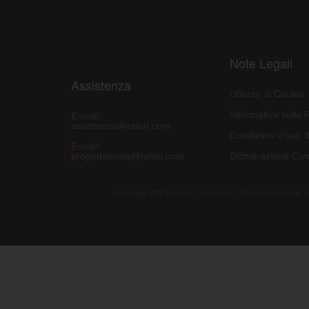
Note Legali
Assistenza
Utilizzo di Cookie
Informativa sulla 
E-mail:
assistenza@raleri.com
Condizioni d'uso d
E-mail:
progettazione@raleri.com
Dichiarazione Con
© Copyright 2008 Raleri s.r.l. - socio unico - SL Via Francesco de