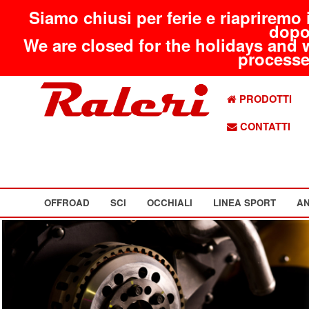
Siamo chiusi per ferie e riapriremo 
dopo
We are closed for the holidays and 
processed
PRODOTTI
CONTATTI
OFFROAD
SCI
OCCHIALI
LINEA SPORT
AN