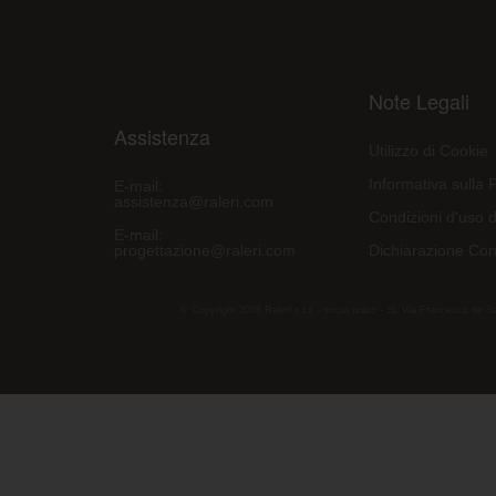
Note Legali
Assistenza
Utilizzo di Cookie
Informativa sulla 
E-mail:
assistenza@raleri.com
Condizioni d'uso d
E-mail:
progettazione@raleri.com
Dichiarazione Con
© Copyright 2008 Raleri s.r.l. - socio unico - SL Via Francesco de