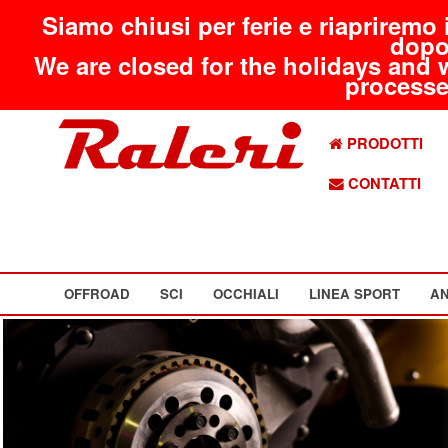
Siamo chiusi per ferie e riapriremo 
dopo
We are closed for the holidays and 
processed
PRODOTTI
CONTATTI
OFFROAD
SCI
OCCHIALI
LINEA SPORT
AN