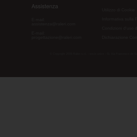
Assistenza
Utilizzo di Cookie
Informativa sulla 
E-mail:
assistenza@raleri.com
Condizioni d'uso d
E-mail:
progettazione@raleri.com
Dichiarazione Con
© Copyright 2008 Raleri s.r.l. - socio unico - SL Via Francesco de