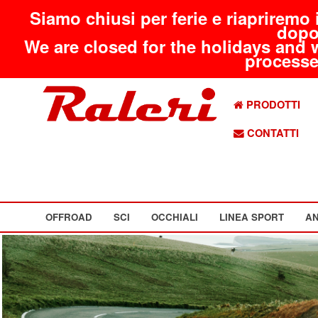
Siamo chiusi per ferie e riapriremo 
dopo
We are closed for the holidays and 
processed
PRODOTTI
CONTATTI
OFFROAD
SCI
OCCHIALI
LINEA SPORT
AN