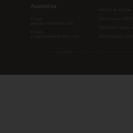
Assistenza
Utilizzo di Cookie
Informativa sulla 
E-mail:
assistenza@raleri.com
Condizioni d'uso d
E-mail:
progettazione@raleri.com
Dichiarazione Con
© Copyright 2008 Raleri s.r.l. - socio unico - SL Via Francesco de