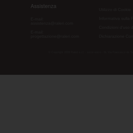
Assistenza
Utilizzo di Cookie
Informativa sulla 
E-mail:
assistenza@raleri.com
Condizioni d'uso d
E-mail:
progettazione@raleri.com
Dichiarazione Con
© Copyright 2008 Raleri s.r.l. - socio unico - SL Via Francesco de