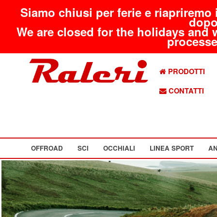
Siamo chiusi per ferie e riapriremo 
dopo
We are closed for the holidays and 
processed
PRODOTTI
CONTATTI
OFFROAD
SCI
OCCHIALI
LINEA SPORT
AN