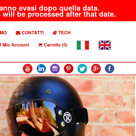
aranno evasi dopo quella data.
will be processed after that date.
AMO
CONTATTI
TECH
l Mio Account
Carrello (0)