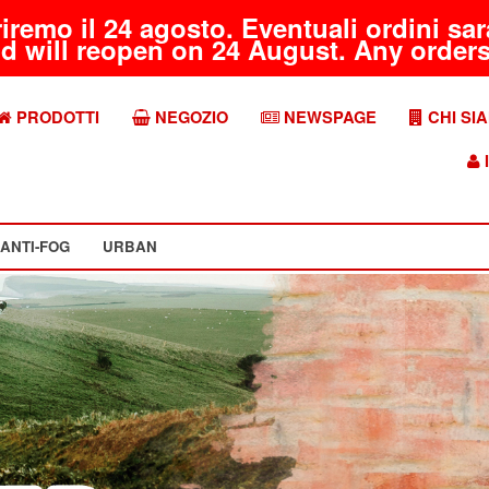
riremo il 24 agosto. Eventuali ordini s
d will reopen on 24 August. Any orders 
PRODOTTI
NEGOZIO
NEWSPAGE
CHI SI
I
ANTI-FOG
URBAN