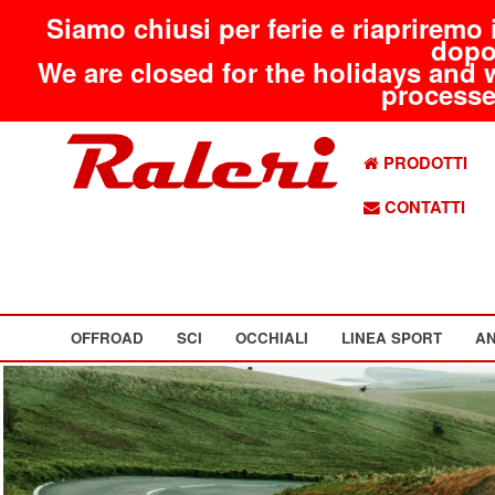
Siamo chiusi per ferie e riapriremo 
dopo
We are closed for the holidays and 
processed
PRODOTTI
CONTATTI
OFFROAD
SCI
OCCHIALI
LINEA SPORT
AN