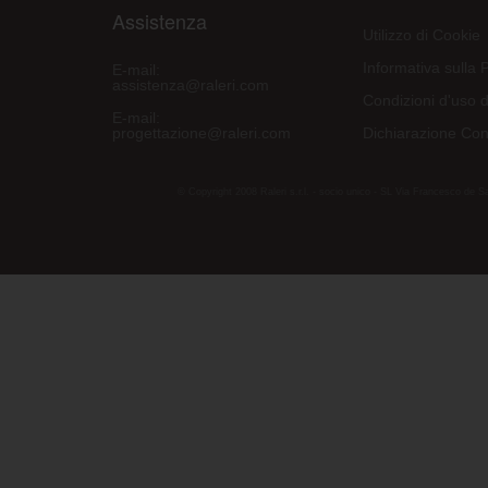
Assistenza
Utilizzo di Cookie
Informativa sulla 
E-mail:
assistenza@raleri.com
Condizioni d'uso d
E-mail:
progettazione@raleri.com
Dichiarazione Con
© Copyright 2008 Raleri s.r.l. - socio unico - SL Via Francesco de