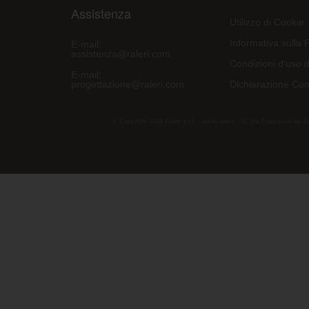
Assistenza
Utilizzo di Cookie
Informativa sulla 
E-mail:
assistenza@raleri.com
Condizioni d'uso d
E-mail:
progettazione@raleri.com
Dichiarazione Con
© Copyright 2008 Raleri s.r.l. - socio unico - SL Via Francesco de