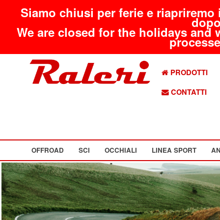
Siamo chiusi per ferie e riapriremo 
dopo
We are closed for the holidays and 
processed
PRODOTTI
CONTATTI
OFFROAD
SCI
OCCHIALI
LINEA SPORT
AN