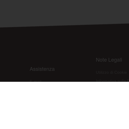
Note Legali
Assistenza
Utilizzo di Cookie
Informativa sulla 
E-mail:
assistenza@raleri.com
Condizioni d'uso d
E-mail:
progettazione@raleri.com
Dichiarazione Con
© Copyright 2008 Raleri s.r.l. - socio unico - SL Via Francesco de