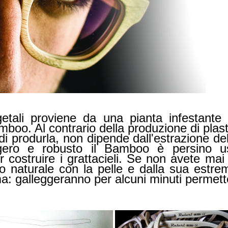
getali proviene da una pianta infestante
boo. Al contrario della produzione di plast
produrla, non dipende dall'estrazione del 
gero e robusto il Bamboo è persino us
er costruire i grattacieli. Se non avete m
to naturale con la pelle e dalla sua estr
a: galleggeranno per alcuni minuti permett