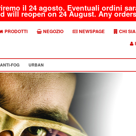
riremo il 24 agosto. Eventuali ordini s
d will reopen on 24 August. Any orders 
PRODOTTI
NEGOZIO
NEWSPAGE
CHI SI
I
ANTI-FOG
URBAN