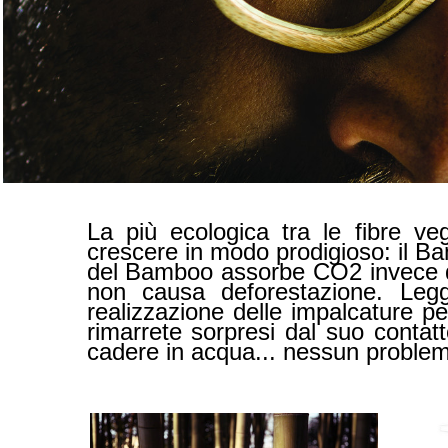
La più ecologica tra le fibre ve
crescere in modo prodigioso: il Bam
del Bamboo assorbe CO2 invece di 
non causa deforestazione. Leg
realizzazione delle impalcature p
rimarrete sorpresi dal suo contat
cadere in acqua... nessun problem