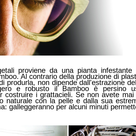
getali proviene da una pianta infestante
boo. Al contrario della produzione di plast
produrla, non dipende dall'estrazione del 
gero e robusto il Bamboo è persino us
er costruire i grattacieli. Se non avete m
to naturale con la pelle e dalla sua estr
a: galleggeranno per alcuni minuti permett