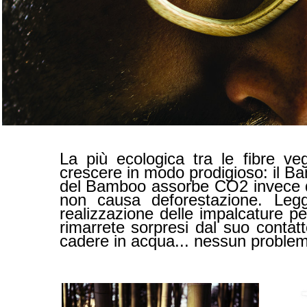
La più ecologica tra le fibre ve
crescere in modo prodigioso: il Bam
del Bamboo assorbe CO2 invece di 
non causa deforestazione. Leg
realizzazione delle impalcature p
rimarrete sorpresi dal suo contat
cadere in acqua... nessun problem