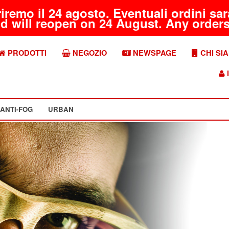
riremo il 24 agosto. Eventuali ordini s
d will reopen on 24 August. Any orders 
PRODOTTI
NEGOZIO
NEWSPAGE
CHI SI
I
ANTI-FOG
URBAN