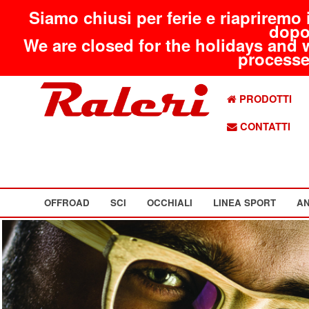
Siamo chiusi per ferie e riapriremo 
dopo
We are closed for the holidays and 
processed
PRODOTTI
CONTATTI
OFFROAD
SCI
OCCHIALI
LINEA SPORT
AN