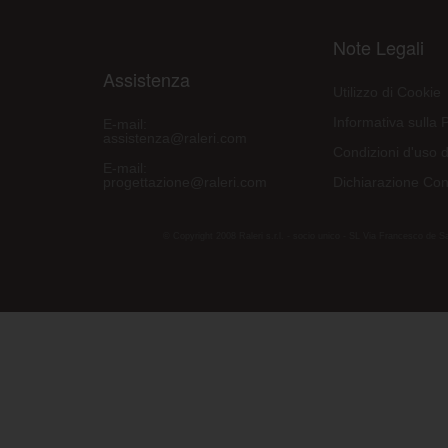
Note Legali
Assistenza
Utilizzo di Cookie
Informativa sulla 
E-mail:
assistenza@raleri.com
Condizioni d'uso d
E-mail:
progettazione@raleri.com
Dichiarazione Con
© Copyright 2008 Raleri s.r.l. - socio unico - SL Via Francesco de