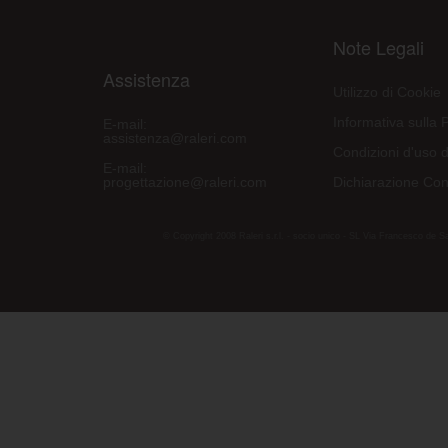
Note Legali
Assistenza
Utilizzo di Cookie
Informativa sulla 
E-mail:
assistenza@raleri.com
Condizioni d'uso d
E-mail:
progettazione@raleri.com
Dichiarazione Con
© Copyright 2008 Raleri s.r.l. - socio unico - SL Via Francesco de