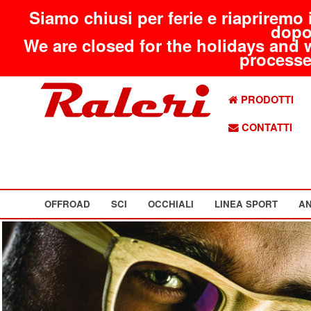
Siamo chiusi per ferie e riapriremo 
dopo
We are closed for the holidays and 
processed
PRODOTTI
CONTATTI
OFFROAD
SCI
OCCHIALI
LINEA SPORT
AN