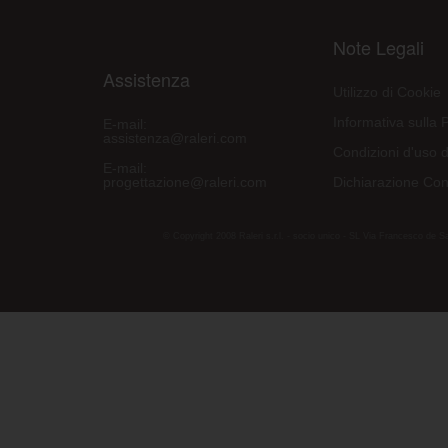
Note Legali
Assistenza
Utilizzo di Cookie
Informativa sulla 
E-mail:
assistenza@raleri.com
Condizioni d'uso d
E-mail:
progettazione@raleri.com
Dichiarazione Con
© Copyright 2008 Raleri s.r.l. - socio unico - SL Via Francesco de