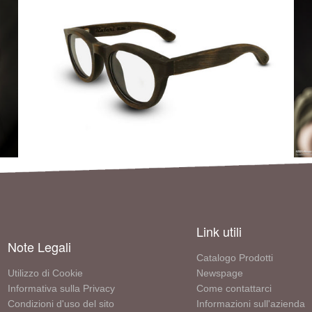
Link utili
Note Legali
Catalogo Prodotti
Utilizzo di Cookie
Newspage
Informativa sulla Privacy
Come contattarci
Condizioni d'uso del sito
Informazioni sull'azienda