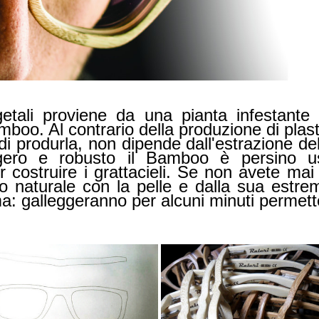
getali proviene da una pianta infestante
boo. Al contrario della produzione di plast
produrla, non dipende dall'estrazione del 
gero e robusto il Bamboo è persino us
er costruire i grattacieli. Se non avete m
to naturale con la pelle e dalla sua estr
a: galleggeranno per alcuni minuti permett