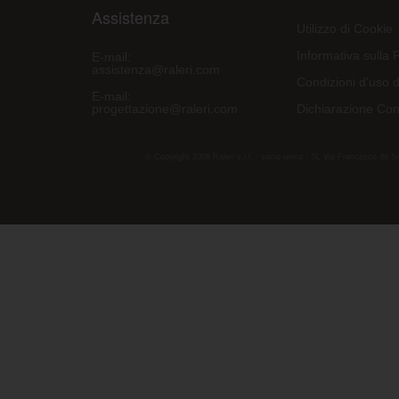
Assistenza
Utilizzo di Cookie
Informativa sulla 
E-mail:
assistenza@raleri.com
Condizioni d'uso d
E-mail:
progettazione@raleri.com
Dichiarazione Con
© Copyright 2008 Raleri s.r.l. - socio unico - SL Via Francesco de