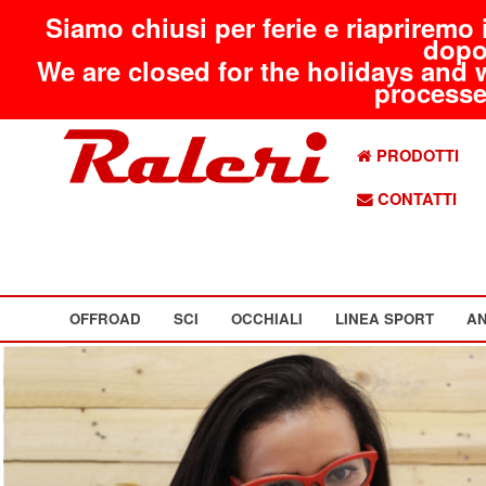
Siamo chiusi per ferie e riapriremo 
dopo
We are closed for the holidays and 
processed
PRODOTTI
CONTATTI
OFFROAD
SCI
OCCHIALI
LINEA SPORT
AN