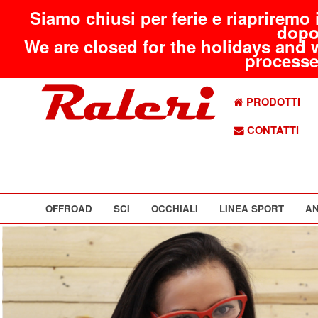
Siamo chiusi per ferie e riapriremo 
dopo
We are closed for the holidays and 
processed
PRODOTTI
CONTATTI
OFFROAD
SCI
OCCHIALI
LINEA SPORT
AN