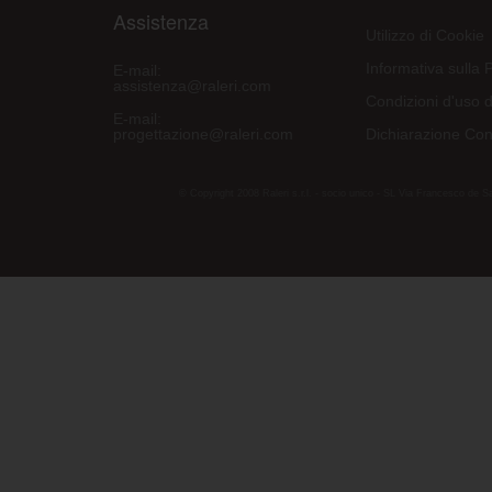
Assistenza
Utilizzo di Cookie
Informativa sulla 
E-mail:
assistenza@raleri.com
Condizioni d'uso d
E-mail:
progettazione@raleri.com
Dichiarazione Con
© Copyright 2008 Raleri s.r.l. - socio unico - SL Via Francesco de