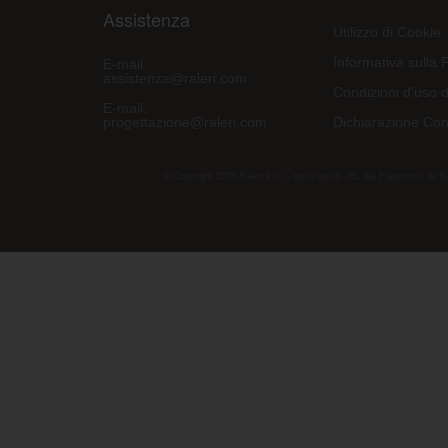
Assistenza
Utilizzo di Cookie
Informativa sulla 
E-mail:
assistenza@raleri.com
Condizioni d'uso d
E-mail:
progettazione@raleri.com
Dichiarazione Con
© Copyright 2008 Raleri s.r.l. - socio unico - SL Via Francesco de