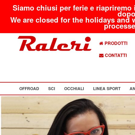
Siamo chiusi per ferie e riapriremo 
dopo
We are closed for the holidays and 
processed
PRODOTTI
CONTATTI
OFFROAD
SCI
OCCHIALI
LINEA SPORT
AN