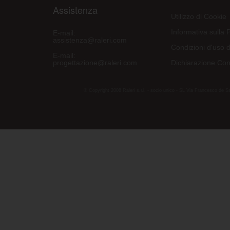
Assistenza
Utilizzo di Cookie
Informativa sulla 
E-mail:
assistenza@raleri.com
Condizioni d'uso d
E-mail:
progettazione@raleri.com
Dichiarazione Con
© Copyright 2008 Raleri s.r.l. - socio unico - SL Via Francesco de