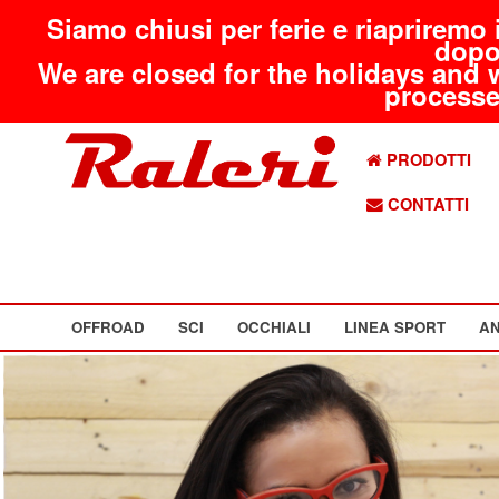
Siamo chiusi per ferie e riapriremo 
dopo
We are closed for the holidays and 
processed
PRODOTTI
CONTATTI
OFFROAD
SCI
OCCHIALI
LINEA SPORT
AN