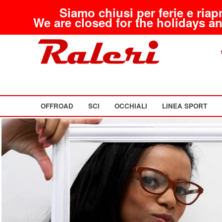
Siamo chiusi per ferie e riap
We are closed for the holidays an
OFFROAD
SCI
OCCHIALI
LINEA SPORT