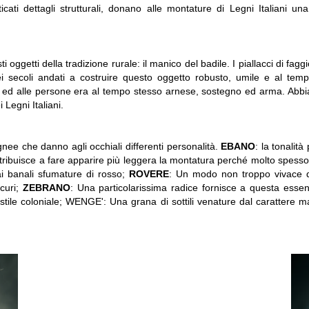
ticati dettagli strutturali, donano alle montature di Legni Italiani un
oggetti della tradizione rurale: il manico del badile. I piallacci di faggi
 nei secoli andati a costruire questo oggetto robusto, umile e al tem
li ed alle persone era al tempo stesso arnese, sostegno ed arma. Abb
 Legni Italiani.
gnee che danno agli occhiali differenti personalità.
EBANO
: la tonalità
ntribuisce a fare apparire più leggera la montatura perché molto spesso 
i banali sfumature di rosso;
ROVERE
: Un modo non troppo vivace d
scuri;
ZEBRANO
: Una particolarissima radice fornisce a questa essen
 stile coloniale; WENGE': Una grana di sottili venature dal carattere ma