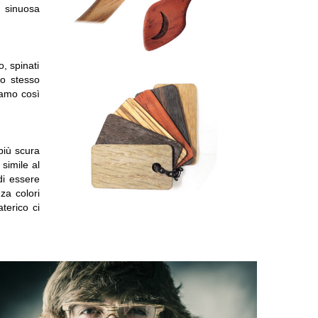
a sinuosa
o, spinati
po stesso
iamo così
 più scura
simile al
i essere
za colori
terico ci