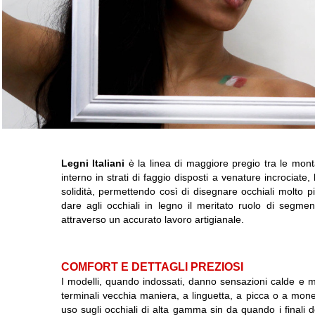
Legni Italiani
è la linea di maggiore pregio tra le mon
interno in strati di faggio disposti a venature incrociate
solidità, permettendo così di disegnare occhiali molto 
dare agli occhiali in legno il meritato ruolo di segme
attraverso un accurato lavoro artigianale.
COMFORT E DETTAGLI PREZIOSI
I modelli, quando indossati, danno sensazioni calde e mor
terminali vecchia maniera, a linguetta, a picca o a mone
uso sugli occhiali di alta gamma sin da quando i finali 