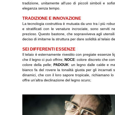
tradizione, unitamente all'uso di piccoli simboli e sofis
eleganza senza tempo.
TRADIZIONE E INNOVAZIONE
La tecnologia costruttiva è mutuata da uno tra i più robusti 
e stratificati con le venature incrociate, sono serviti
prezioso. Questo bastone, che sopravviveva agli utensi
deciso di imitarne la struttura per dare solidità al telaio dei
SEI DIFFERENTI ESSENZE
Il telaio è esternamente rivestito con pregiate essenze li
che il legno ci può offrire;
NOCE
: colore discreto che co
colore della pelle;
PADOUK
: un legno dalle calde e ma
bianco fa del rovere la tonalità giusta per gli incarnati 
dinamici, che con il loro sapore tropicale, richiamano lo
offre un'altra declinazione del legno scuro;