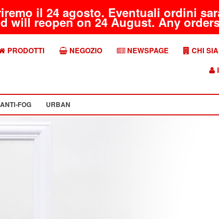
riremo il 24 agosto. Eventuali ordini s
d will reopen on 24 August. Any orders 
PRODOTTI
NEGOZIO
NEWSPAGE
CHI SI
I
ANTI-FOG
URBAN