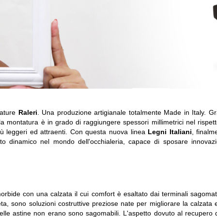
tature
Raleri
. Una produzione artigianale totalmente Made in Italy. Gr
, la montatura è in grado di raggiungere spessori millimetrici nel rispet
più leggeri ed attraenti. Con questa nuova linea
Legni Italiani
, final
nto dinamico nel mondo dell'occhialeria, capace di sposare innovaz
bide con una calzata il cui comfort è esaltato dai terminali sagomati. 
ta, sono soluzioni costruttive preziose nate per migliorare la calzata 
delle astine non erano sono sagomabili. L'aspetto dovuto al recupero 