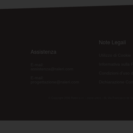
Note Legali
Assistenza
Utilizzo di Cookie
Informativa sulla 
E-mail:
assistenza@raleri.com
Condizioni d'uso d
E-mail:
progettazione@raleri.com
Dichiarazione Con
© Copyright 2008 Raleri s.r.l. - socio unico - SL Via Francesco de