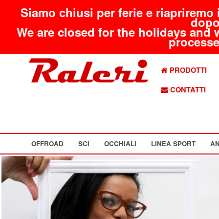
Siamo chiusi per ferie e riapriremo 
dopo
We are closed for the holidays and 
processed
PRODOTTI
CONTATTI
OFFROAD
SCI
OCCHIALI
LINEA SPORT
AN