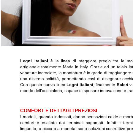
Legni Italiani
è la linea di maggiore pregio tra le m
artigianale totalmente Made in Italy. Grazie ad un telaio int
venature incrociate, la montatura è in grado di raggiungere sp
una discreta solidità, permettendo così di disegnare occhia
Con questa nuova linea
Legni Italiani
, finalmente
Raleri
vu
mondo dell'occhialeria, capace di sposare innovazione e trad
COMFORT E DETTAGLI PREZIOSI
I modelli, quando indossati, danno sensazioni calde e morbi
comfort è esaltato dai terminali sagomati. Infatti i term
linguetta, a picca o a moneta, sono soluzioni costruttive pr