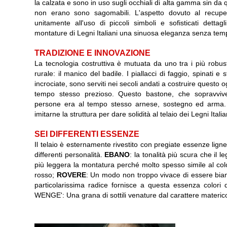
la calzata e sono in uso sugli occhiali di alta gamma sin da q
non erano sono sagomabili. L'aspetto dovuto al recuper
unitamente all'uso di piccoli simboli e sofisticati dettagli
montature di Legni Italiani una sinuosa eleganza senza tem
TRADIZIONE E INNOVAZIONE
La tecnologia costruttiva è mutuata da uno tra i più robusti
rurale: il manico del badile. I piallacci di faggio, spinati e s
incrociate, sono serviti nei secoli andati a costruire questo 
tempo stesso prezioso. Questo bastone, che sopravvivev
persone era al tempo stesso arnese, sostegno ed arma.
imitarne la struttura per dare solidità al telaio dei Legni Italia
SEI DIFFERENTI ESSENZE
Il telaio è esternamente rivestito con pregiate essenze lign
differenti personalità.
EBANO
: la tonalità più scura che il l
più leggera la montatura perché molto spesso simile al col
rosso;
ROVERE
: Un modo non troppo vivace di essere bianco
particolarissima radice fornisce a questa essenza colori d
WENGE': Una grana di sottili venature dal carattere materico 