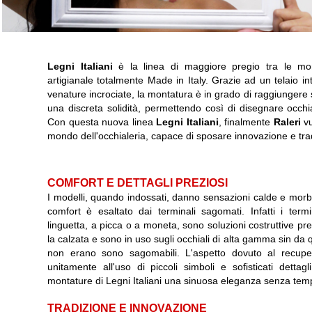
Legni Italiani
è la linea di maggiore pregio tra le m
artigianale totalmente Made in Italy. Grazie ad un telaio int
venature incrociate, la montatura è in grado di raggiungere sp
una discreta solidità, permettendo così di disegnare occhia
Con questa nuova linea
Legni Italiani
, finalmente
Raleri
vu
mondo dell'occhialeria, capace di sposare innovazione e trad
COMFORT E DETTAGLI PREZIOSI
I modelli, quando indossati, danno sensazioni calde e morbi
comfort è esaltato dai terminali sagomati. Infatti i term
linguetta, a picca o a moneta, sono soluzioni costruttive pr
la calzata e sono in uso sugli occhiali di alta gamma sin da q
non erano sono sagomabili. L'aspetto dovuto al recuper
unitamente all'uso di piccoli simboli e sofisticati dettagli
montature di Legni Italiani una sinuosa eleganza senza tem
TRADIZIONE E INNOVAZIONE