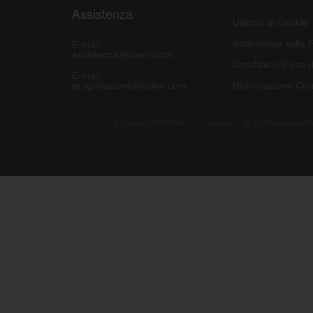
Assistenza
Utilizzo di Cookie
Informativa sulla 
E-mail:
assistenza@raleri.com
Condizioni d'uso d
E-mail:
progettazione@raleri.com
Dichiarazione Con
© Copyright 2008 Raleri s.r.l. - socio unico - SL Via Francesco de