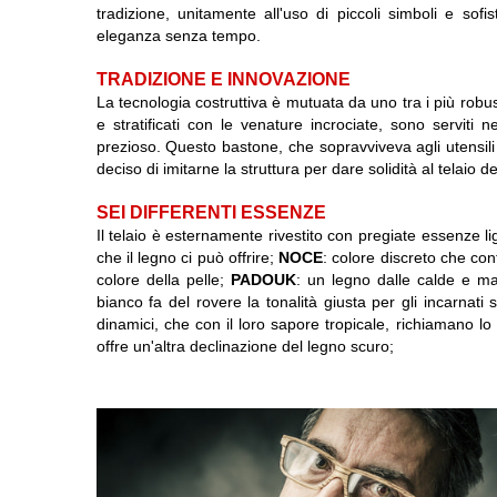
tradizione, unitamente all'uso di piccoli simboli e sofis
eleganza senza tempo.
TRADIZIONE E INNOVAZIONE
La tecnologia costruttiva è mutuata da uno tra i più robusti 
e stratificati con le venature incrociate, sono serviti
prezioso. Questo bastone, che sopravviveva agli utensi
deciso di imitarne la struttura per dare solidità al telaio dei
SEI DIFFERENTI ESSENZE
Il telaio è esternamente rivestito con pregiate essenze li
che il legno ci può offrire;
NOCE
: colore discreto che co
colore della pelle;
PADOUK
: un legno dalle calde e ma
bianco fa del rovere la tonalità giusta per gli incarnati 
dinamici, che con il loro sapore tropicale, richiamano lo
offre un'altra declinazione del legno scuro;