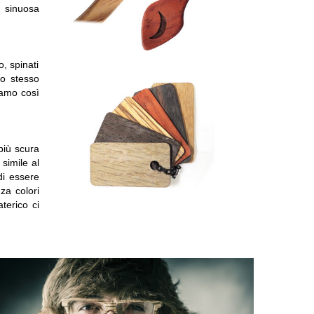
a sinuosa
o, spinati
po stesso
iamo così
 più scura
simile al
i essere
za colori
terico ci