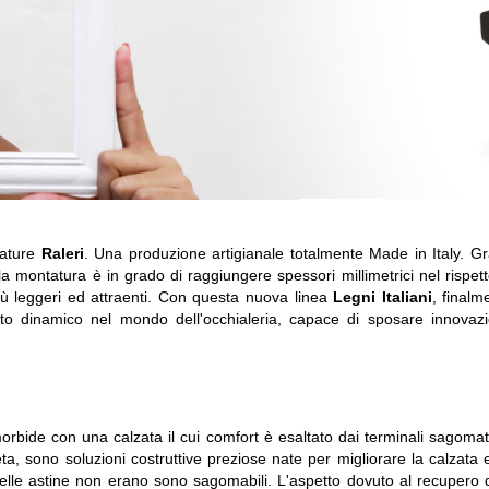
tature
Raleri
. Una produzione artigianale totalmente Made in Italy. Gr
, la montatura è in grado di raggiungere spessori millimetrici nel rispet
più leggeri ed attraenti. Con questa nuova linea
Legni Italiani
, final
nto dinamico nel mondo dell'occhialeria, capace di sposare innovaz
bide con una calzata il cui comfort è esaltato dai terminali sagomati. 
ta, sono soluzioni costruttive preziose nate per migliorare la calzata 
delle astine non erano sono sagomabili. L'aspetto dovuto al recupero 