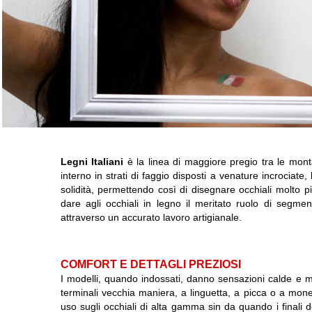
Legni Italiani
è la linea di maggiore pregio tra le mon
interno in strati di faggio disposti a venature incrociate
solidità, permettendo così di disegnare occhiali molto 
dare agli occhiali in legno il meritato ruolo di segme
attraverso un accurato lavoro artigianale.
COMFORT E DETTAGLI PREZIOSI
I modelli, quando indossati, danno sensazioni calde e mor
terminali vecchia maniera, a linguetta, a picca o a mone
uso sugli occhiali di alta gamma sin da quando i finali 