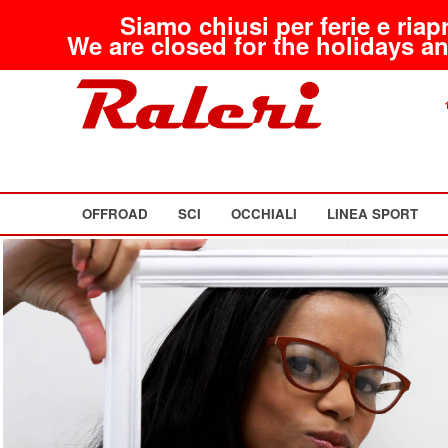
Siamo chiusi per ferie e riap
We are closed for the holidays an
OFFROAD
SCI
OCCHIALI
LINEA SPORT