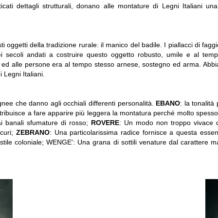
ticati dettagli strutturali, donano alle montature di Legni Italiani un
oggetti della tradizione rurale: il manico del badile. I piallacci di faggi
 nei secoli andati a costruire questo oggetto robusto, umile e al tem
li ed alle persone era al tempo stesso arnese, sostegno ed arma. Abb
 Legni Italiani.
gnee che danno agli occhiali differenti personalità.
EBANO
: la tonalità
ntribuisce a fare apparire più leggera la montatura perché molto spesso 
i banali sfumature di rosso;
ROVERE
: Un modo non troppo vivace d
scuri;
ZEBRANO
: Una particolarissima radice fornisce a questa essen
 stile coloniale; WENGE': Una grana di sottili venature dal carattere ma