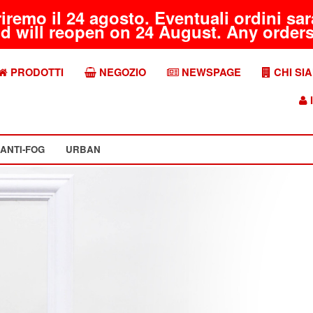
riremo il 24 agosto. Eventuali ordini s
d will reopen on 24 August. Any orders 
PRODOTTI
NEGOZIO
NEWSPAGE
CHI SI
I
ANTI-FOG
URBAN