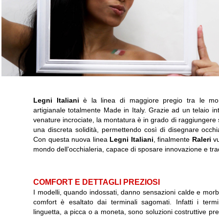
Legni Italiani
è la linea di maggiore pregio tra le m
artigianale totalmente Made in Italy. Grazie ad un telaio int
venature incrociate, la montatura è in grado di raggiungere sp
una discreta solidità, permettendo così di disegnare occhia
Con questa nuova linea
Legni Italiani
, finalmente
Raleri
vu
mondo dell'occhialeria, capace di sposare innovazione e trad
COMFORT E DETTAGLI PREZIOSI
I modelli, quando indossati, danno sensazioni calde e morbi
comfort è esaltato dai terminali sagomati. Infatti i term
linguetta, a picca o a moneta, sono soluzioni costruttive pr