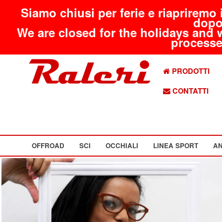
Siamo chiusi per ferie e riapriremo 
dopo
We are closed for the holidays and 
processed
PRODOTTI
CONTATTI
OFFROAD
SCI
OCCHIALI
LINEA SPORT
AN