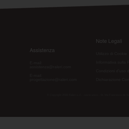
Note Legali
Assistenza
Utilizzo di Cookie
Informativa sulla 
E-mail:
assistenza@raleri.com
Condizioni d'uso d
E-mail:
progettazione@raleri.com
Dichiarazione Con
© Copyright 2008 Raleri s.r.l. - socio unico - SL Via Francesco de