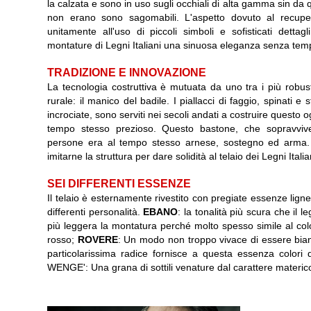
la calzata e sono in uso sugli occhiali di alta gamma sin da q
non erano sono sagomabili. L'aspetto dovuto al recuper
unitamente all'uso di piccoli simboli e sofisticati dettagli
montature di Legni Italiani una sinuosa eleganza senza tem
TRADIZIONE E INNOVAZIONE
La tecnologia costruttiva è mutuata da uno tra i più robusti
rurale: il manico del badile. I piallacci di faggio, spinati e s
incrociate, sono serviti nei secoli andati a costruire questo 
tempo stesso prezioso. Questo bastone, che sopravvivev
persone era al tempo stesso arnese, sostegno ed arma.
imitarne la struttura per dare solidità al telaio dei Legni Italia
SEI DIFFERENTI ESSENZE
Il telaio è esternamente rivestito con pregiate essenze lign
differenti personalità.
EBANO
: la tonalità più scura che il l
più leggera la montatura perché molto spesso simile al col
rosso;
ROVERE
: Un modo non troppo vivace di essere bianco
particolarissima radice fornisce a questa essenza colori d
WENGE': Una grana di sottili venature dal carattere materico 