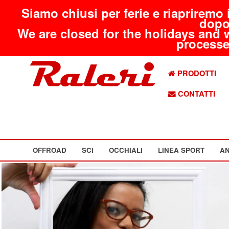
Siamo chiusi per ferie e riapriremo 
dopo
We are closed for the holidays and 
processed
PRODOTTI
CONTATTI
OFFROAD
SCI
OCCHIALI
LINEA SPORT
AN