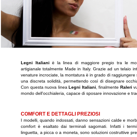
Legni Italiani
è la linea di maggiore pregio tra le m
artigianale totalmente Made in Italy. Grazie ad un telaio int
venature incrociate, la montatura è in grado di raggiungere sp
una discreta solidità, permettendo così di disegnare occhia
Con questa nuova linea
Legni Italiani
, finalmente
Raleri
vu
mondo dell'occhialeria, capace di sposare innovazione e trad
COMFORT E DETTAGLI PREZIOSI
I modelli, quando indossati, danno sensazioni calde e morbi
comfort è esaltato dai terminali sagomati. Infatti i term
linguetta, a picca o a moneta, sono soluzioni costruttive pr