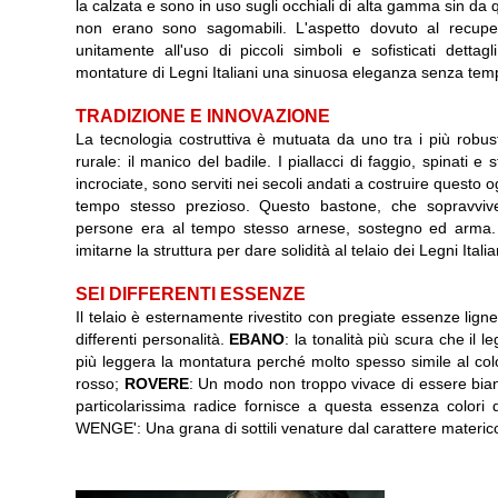
la calzata e sono in uso sugli occhiali di alta gamma sin da q
non erano sono sagomabili. L'aspetto dovuto al recuper
unitamente all'uso di piccoli simboli e sofisticati dettagli
montature di Legni Italiani una sinuosa eleganza senza tem
TRADIZIONE E INNOVAZIONE
La tecnologia costruttiva è mutuata da uno tra i più robusti
rurale: il manico del badile. I piallacci di faggio, spinati e s
incrociate, sono serviti nei secoli andati a costruire questo 
tempo stesso prezioso. Questo bastone, che sopravvivev
persone era al tempo stesso arnese, sostegno ed arma.
imitarne la struttura per dare solidità al telaio dei Legni Italia
SEI DIFFERENTI ESSENZE
Il telaio è esternamente rivestito con pregiate essenze lign
differenti personalità.
EBANO
: la tonalità più scura che il l
più leggera la montatura perché molto spesso simile al col
rosso;
ROVERE
: Un modo non troppo vivace di essere bianco
particolarissima radice fornisce a questa essenza colori d
WENGE': Una grana di sottili venature dal carattere materico 