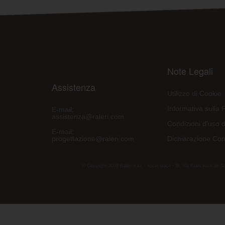
Note Legali
Assistenza
Utilizzo di Cookie
Informativa sulla 
E-mail:
assistenza@raleri.com
Condizioni d'uso d
E-mail:
progettazione@raleri.com
Dichiarazione Con
© Copyright 2008 Raleri s.r.l. - socio unico - SL Via Francesco de