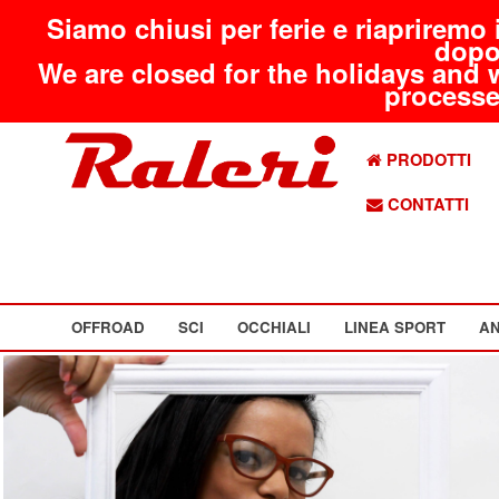
Siamo chiusi per ferie e riapriremo 
dopo
We are closed for the holidays and 
processed
PRODOTTI
CONTATTI
OFFROAD
SCI
OCCHIALI
LINEA SPORT
AN