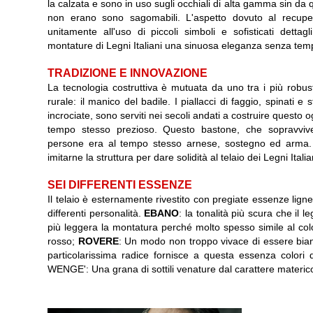
la calzata e sono in uso sugli occhiali di alta gamma sin da q
non erano sono sagomabili. L'aspetto dovuto al recuper
unitamente all'uso di piccoli simboli e sofisticati dettagli
montature di Legni Italiani una sinuosa eleganza senza tem
TRADIZIONE E INNOVAZIONE
La tecnologia costruttiva è mutuata da uno tra i più robusti
rurale: il manico del badile. I piallacci di faggio, spinati e s
incrociate, sono serviti nei secoli andati a costruire questo 
tempo stesso prezioso. Questo bastone, che sopravvivev
persone era al tempo stesso arnese, sostegno ed arma.
imitarne la struttura per dare solidità al telaio dei Legni Italia
SEI DIFFERENTI ESSENZE
Il telaio è esternamente rivestito con pregiate essenze lign
differenti personalità.
EBANO
: la tonalità più scura che il l
più leggera la montatura perché molto spesso simile al col
rosso;
ROVERE
: Un modo non troppo vivace di essere bianco
particolarissima radice fornisce a questa essenza colori d
WENGE': Una grana di sottili venature dal carattere materico 