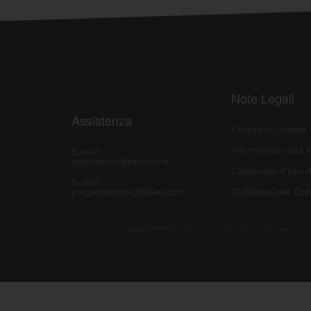
Note Legali
Assistenza
Utilizzo di Cookie
Informativa sulla 
E-mail:
assistenza@raleri.com
Condizioni d'uso d
E-mail:
progettazione@raleri.com
Dichiarazione Con
© Copyright 2008 Raleri s.r.l. - socio unico - SL Via Francesco de