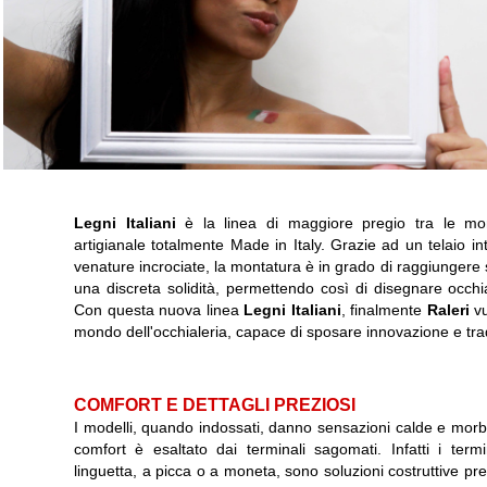
Legni Italiani
è la linea di maggiore pregio tra le m
artigianale totalmente Made in Italy. Grazie ad un telaio int
venature incrociate, la montatura è in grado di raggiungere sp
una discreta solidità, permettendo così di disegnare occhia
Con questa nuova linea
Legni Italiani
, finalmente
Raleri
vu
mondo dell'occhialeria, capace di sposare innovazione e trad
COMFORT E DETTAGLI PREZIOSI
I modelli, quando indossati, danno sensazioni calde e morbi
comfort è esaltato dai terminali sagomati. Infatti i term
linguetta, a picca o a moneta, sono soluzioni costruttive pr