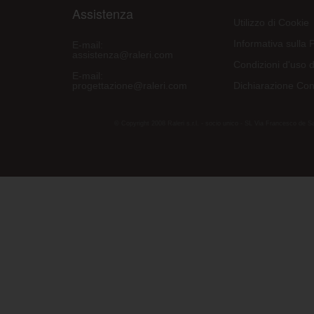
Assistenza
Utilizzo di Cookie
Informativa sulla 
E-mail:
assistenza@raleri.com
Condizioni d'uso d
E-mail:
progettazione@raleri.com
Dichiarazione Con
© Copyright 2008 Raleri s.r.l. - socio unico - SL Via Francesco de