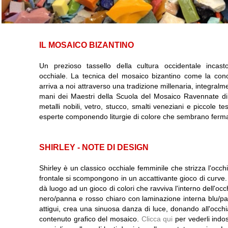
IL MOSAICO BIZANTINO
Un prezioso tassello della cultura occidentale incasto
occhiale. La tecnica del mosaico bizantino come la conos
arriva a noi attraverso una tradizione millenaria, integralm
mani dei Maestri della Scuola del Mosaico Ravennate di c
metalli nobili, vetro, stucco, smalti veneziani e piccole
esperte componendo liturgie di colore che sembrano fermar
SHIRLEY - NOTE DI DESIGN
Shirley è un classico occhiale femminile che strizza l'occ
frontale si scompongono in un accattivante gioco di curve. L'
dà luogo ad un gioco di colori che ravviva l'interno dell'occ
nero/panna e rosso chiaro con laminazione interna blu/pan
attigui, crea una sinuosa danza di luce, donando all'occhi
contenuto grafico del mosaico.
Clicca qui
per vederli indo