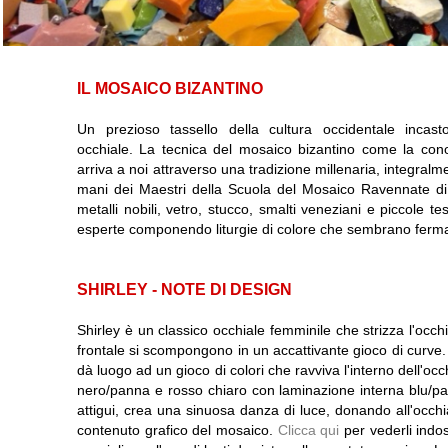
IL MOSAICO BIZANTINO
Un prezioso tassello della cultura occidentale incasto
occhiale. La tecnica del mosaico bizantino come la conos
arriva a noi attraverso una tradizione millenaria, integralm
mani dei Maestri della Scuola del Mosaico Ravennate di c
metalli nobili, vetro, stucco, smalti veneziani e piccole
esperte componendo liturgie di colore che sembrano fermar
SHIRLEY - NOTE DI DESIGN
Shirley è un classico occhiale femminile che strizza l'occ
frontale si scompongono in un accattivante gioco di curve. L'
dà luogo ad un gioco di colori che ravviva l'interno dell'occ
nero/panna e rosso chiaro con laminazione interna blu/pan
attigui, crea una sinuosa danza di luce, donando all'occhi
contenuto grafico del mosaico.
Clicca qui
per vederli indo