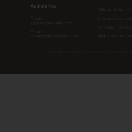
Assistenza
Utilizzo di Cookie
Informativa sulla 
E-mail:
assistenza@raleri.com
Condizioni d'uso d
E-mail:
progettazione@raleri.com
Dichiarazione Con
© Copyright 2008 Raleri s.r.l. - socio unico - SL Via Francesco de