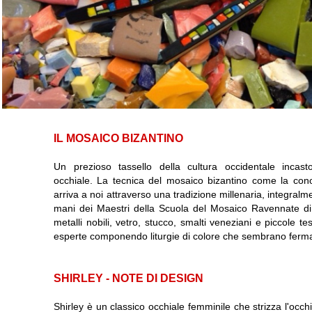
IL MOSAICO BIZANTINO
Un prezioso tassello della cultura occidentale incasto
occhiale. La tecnica del mosaico bizantino come la conos
arriva a noi attraverso una tradizione millenaria, integralm
mani dei Maestri della Scuola del Mosaico Ravennate di c
metalli nobili, vetro, stucco, smalti veneziani e piccole
esperte componendo liturgie di colore che sembrano fermar
SHIRLEY - NOTE DI DESIGN
Shirley è un classico occhiale femminile che strizza l'occ