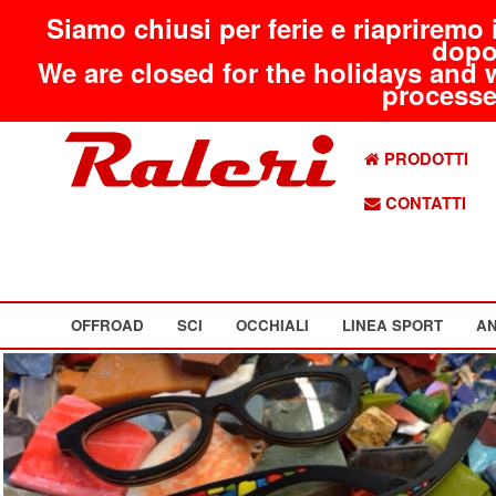
Siamo chiusi per ferie e riapriremo 
dopo
We are closed for the holidays and 
processed
PRODOTTI
CONTATTI
OFFROAD
SCI
OCCHIALI
LINEA SPORT
AN