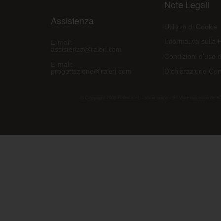
Note Legali
Assistenza
Utilizzo di Cookie
Informativa sulla 
E-mail:
assistenza@raleri.com
Condizioni d'uso d
E-mail:
progettazione@raleri.com
Dichiarazione Con
© Copyright 2008 Raleri s.r.l. - socio unico - SL Via Francesco de