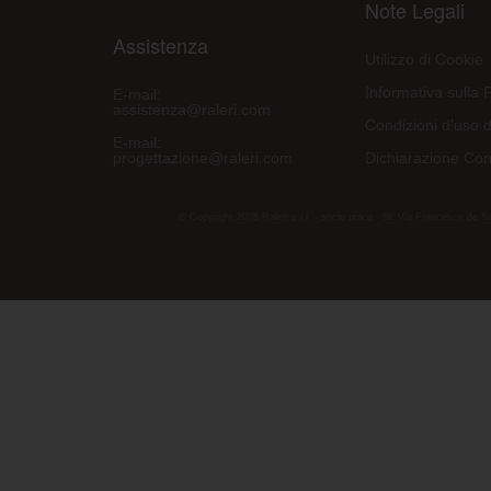
Note Legali
Assistenza
Utilizzo di Cookie
Informativa sulla 
E-mail:
assistenza@raleri.com
Condizioni d'uso d
E-mail:
progettazione@raleri.com
Dichiarazione Con
© Copyright 2008 Raleri s.r.l. - socio unico - SL Via Francesco de