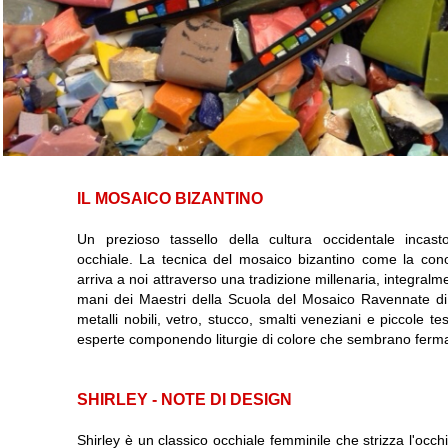
IL MOSAICO BIZANTINO
Un prezioso tassello della cultura occidentale incasto
occhiale. La tecnica del mosaico bizantino come la conos
arriva a noi attraverso una tradizione millenaria, integralm
mani dei Maestri della Scuola del Mosaico Ravennate di c
metalli nobili, vetro, stucco, smalti veneziani e piccole
esperte componendo liturgie di colore che sembrano fermar
SHIRLEY - NOTE DI DESIGN
Shirley è un classico occhiale femminile che strizza l'occ