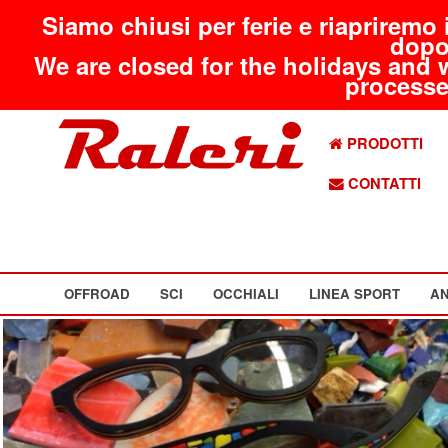
Siamo chiusi per ferie e riapriremo 
dopo
We are closed for the holidays and 
processed
PRODOTTI
CONTATTI
OFFROAD
SCI
OCCHIALI
LINEA SPORT
AN