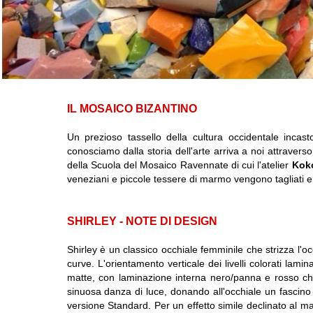
IL MOSAICO BIZANTINO
Un prezioso tassello della cultura occidentale incas
conosciamo dalla storia dell'arte arriva a noi attravers
della Scuola del Mosaico Ravennate di cui l'atelier
Kok
veneziani e piccole tessere di marmo vengono tagliati 
SHIRLEY - NOTE DI DESIGN
Shirley è un classico occhiale femminile che strizza l'
curve. L'orientamento verticale dei livelli colorati lamin
matte, con laminazione interna nero/panna e rosso chia
sinuosa danza di luce, donando all'occhiale un fascino
versione Standard.
Per un effetto simile declinato al m