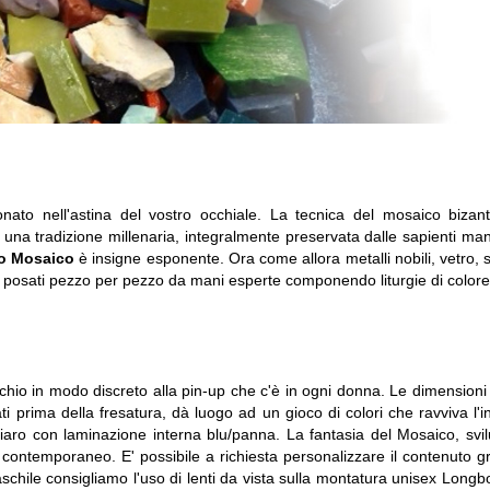
tonato nell'astina del vostro occhiale. La tecnica del mosaico biza
o una tradizione millenaria, integralmente preservata dalle sapienti man
o Mosaico
è insigne esponente. Ora come allora metalli nobili, vetro, s
e posati pezzo per pezzo da mani esperte componendo liturgie di colore
occhio in modo discreto alla pin-up che c'è in ogni donna. Le dimensioni
ati prima della fresatura, dà luogo ad un gioco di colori che ravviva l'i
ro con laminazione interna blu/panna. La fantasia del Mosaico, svilu
 contemporaneo. E' possibile a richiesta personalizzare il contenuto g
aschile consigliamo l'uso di lenti da vista sulla montatura unisex Long