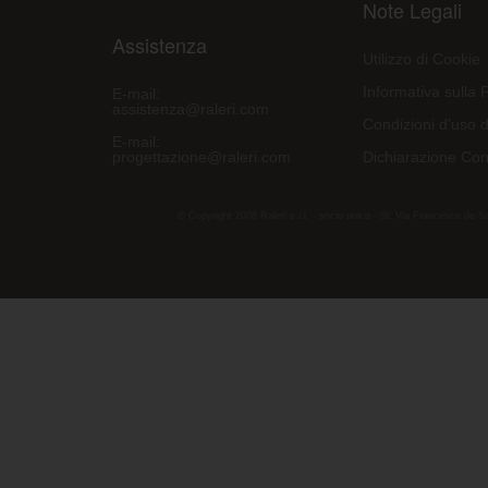
Note Legali
Assistenza
Utilizzo di Cookie
Informativa sulla 
E-mail:
assistenza@raleri.com
Condizioni d'uso d
E-mail:
progettazione@raleri.com
Dichiarazione Con
© Copyright 2008 Raleri s.r.l. - socio unico - SL Via Francesco de