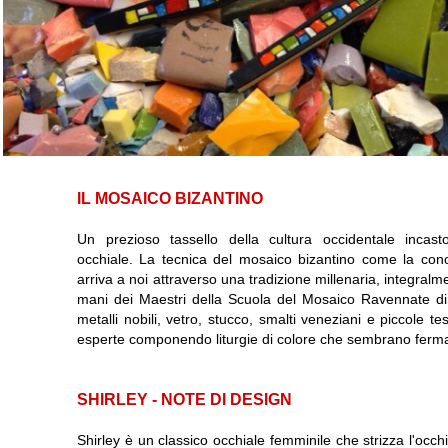
IL MOSAICO BIZANTINO
Un prezioso tassello della cultura occidentale incasto
occhiale. La tecnica del mosaico bizantino come la conos
arriva a noi attraverso una tradizione millenaria, integralm
mani dei Maestri della Scuola del Mosaico Ravennate di c
metalli nobili, vetro, stucco, smalti veneziani e piccole
esperte componendo liturgie di colore che sembrano fermar
SHIRLEY - NOTE DI DESIGN
Shirley è un classico occhiale femminile che strizza l'occ