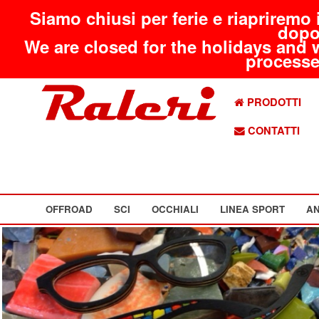
Siamo chiusi per ferie e riapriremo 
dopo
We are closed for the holidays and 
processed
PRODOTTI
CONTATTI
OFFROAD
SCI
OCCHIALI
LINEA SPORT
AN