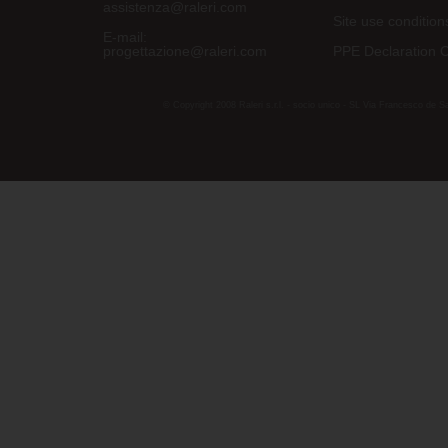
assistenza@raleri.com
Site use condition
E-mail:
progettazione@raleri.com
PPE Declaration 
© Copyright 2008 Raleri s.r.l. - socio unico - SL Via Francesco de