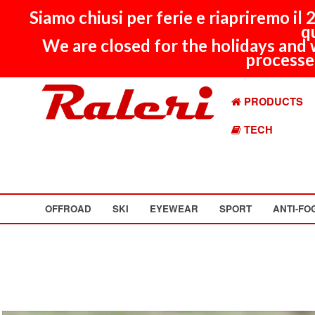
Siamo chiusi per ferie e riapriremo il
q
We are closed for the holidays and 
processed
PRODUCTS
TECH
OFFROAD
SKI
EYEWEAR
SPORT
ANTI-FO