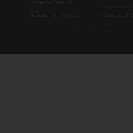
assistenza@raleri.com
Site use condition
E-mail:
progettazione@raleri.com
PPE Declaration 
© Copyright 2008 Raleri s.r.l. - socio unico - SL Via Francesco de