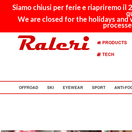
Siamo chiusi per ferie e riapriremo il
q
We are closed for the holidays and 
processed
PRODUCTS
TECH
OFFROAD
SKI
EYEWEAR
SPORT
ANTI-FO