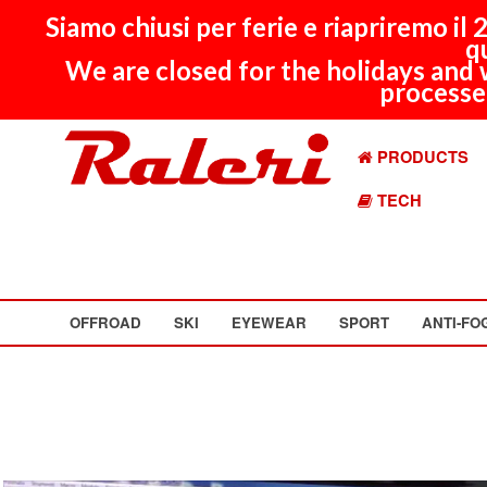
Siamo chiusi per ferie e riapriremo il
q
We are closed for the holidays and 
processed
PRODUCTS
TECH
OFFROAD
SKI
EYEWEAR
SPORT
ANTI-FO