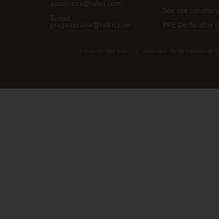
assistenza@raleri.com
Site use condition
E-mail:
progettazione@raleri.com
PPE Declaration 
© Copyright 2008 Raleri s.r.l. - socio unico - SL Via Francesco de