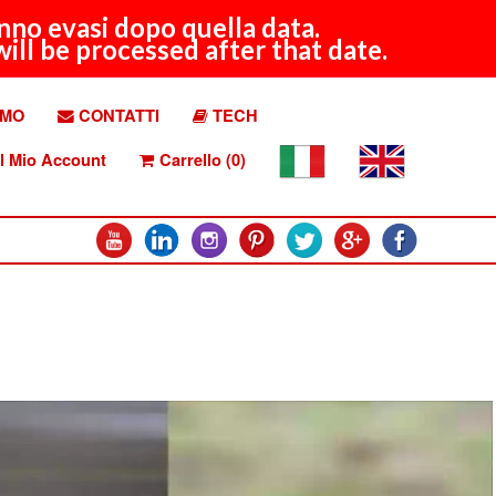
anno evasi dopo quella data.
ill be processed after that date.
AMO
CONTATTI
TECH
l Mio Account
Carrello (0)