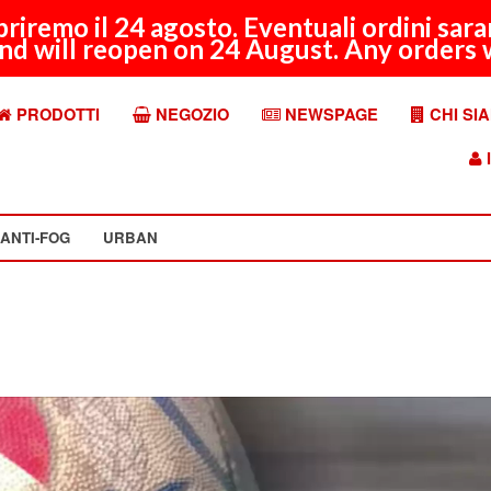
apriremo il 24 agosto. Eventuali ordini sar
nd will reopen on 24 August. Any orders w
PRODOTTI
NEGOZIO
NEWSPAGE
CHI SI
I
ANTI-FOG
URBAN