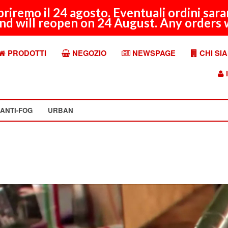
apriremo il 24 agosto. Eventuali ordini sar
nd will reopen on 24 August. Any orders w
PRODOTTI
NEGOZIO
NEWSPAGE
CHI SI
I
ANTI-FOG
URBAN