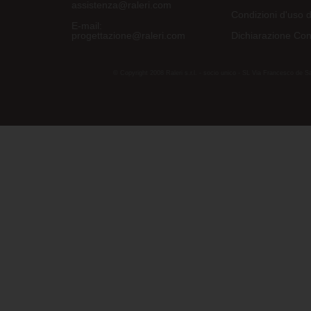
assistenza@raleri.com
Condizioni d'uso d
E-mail:
progettazione@raleri.com
Dichiarazione Con
© Copyright 2008 Raleri s.r.l. - socio unico - SL Via Francesco de