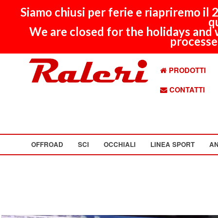
Siamo chiusi per ferie e riapriremo il
q
We are closed for the holidays and 
processed
PRODOTTI
CONTATTI
OFFROAD
SCI
OCCHIALI
LINEA SPORT
AN