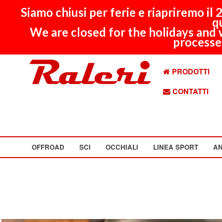
Siamo chiusi per ferie e riapriremo il
q
We are closed for the holidays and 
processed
PRODOTTI
CONTATTI
OFFROAD
SCI
OCCHIALI
LINEA SPORT
AN