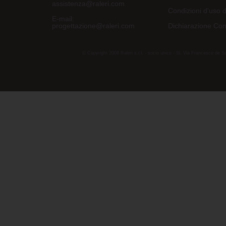
assistenza@raleri.com
Condizioni d'uso d
E-mail:
progettazione@raleri.com
Dichiarazione Con
© Copyright 2008 Raleri s.r.l. - socio unico - SL Via Francesco de