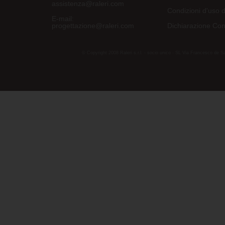
assistenza@raleri.com
Condizioni d'uso d
E-mail:
progettazione@raleri.com
Dichiarazione Con
© Copyright 2008 Raleri s.r.l. - socio unico - SL Via Francesco de