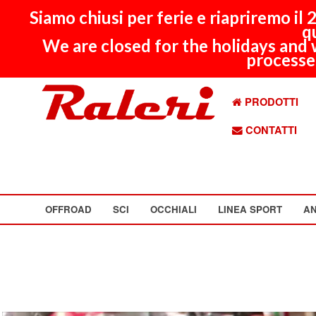
Siamo chiusi per ferie e riapriremo il
q
We are closed for the holidays and 
processed
PRODOTTI
CONTATTI
OFFROAD
SCI
OCCHIALI
LINEA SPORT
AN