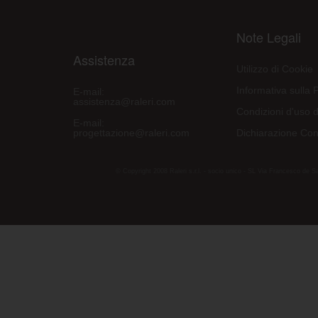
Note Legali
Assistenza
Utilizzo di Cookie
Informativa sulla 
E-mail:
assistenza@raleri.com
Condizioni d'uso d
E-mail:
progettazione@raleri.com
Dichiarazione Con
© Copyright 2008 Raleri s.r.l. - socio unico - SL Via Francesco de