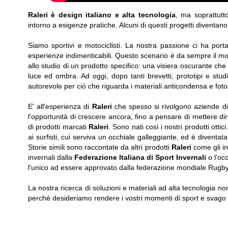
Raleri è design italiano e alta tecnologia
, ma soprattutt
intorno a esigenze pratiche. Alcuni di questi progetti diventano i
Siamo sportivi e motociclisti. La nostra passione ci ha port
esperienze indimenticabili. Questo scenario è da sempre il mo
allo studio di un prodotto specifico: una visiera oscurante che 
luce ed ombra. Ad oggi, dopo tanti brevetti, prototipi e studi
autorevole per ciò che riguarda i materiali anticondensa e fotose
E' all'esperienza di
Raleri
che spesso si rivolgono aziende di 
l'opportunità di crescere ancora, fino a pensare di mettere dir
di prodotti marcati
Raleri
. Sono nati così i nostri prodotti ottic
ai surfisti, cui serviva un occhiale galleggiante, ed è diventat
Storie simili sono raccontate da altri prodotti
Raleri
come gli i
invernali dalla
Federazione Italiana di Sport Invernali
o l'oc
l'unico ad essere approvato dalla federazione mondiale Rugby
La nostra ricerca di soluzioni e materiali ad alta tecnologia n
perché desideriamo rendere i vostri momenti di sport e svago 