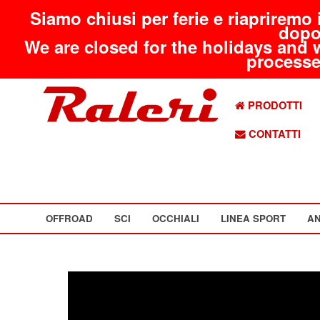
Siamo chiusi per ferie e riapriremo 
dopo
We are closed for the holidays and 
processed
PRODOTTI
CONTATTI
OFFROAD
SCI
OCCHIALI
LINEA SPORT
AN