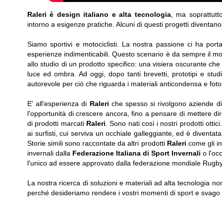
Raleri è design italiano e alta tecnologia
, ma soprattutt
intorno a esigenze pratiche. Alcuni di questi progetti diventano i
Siamo sportivi e motociclisti. La nostra passione ci ha port
esperienze indimenticabili. Questo scenario è da sempre il mo
allo studio di un prodotto specifico: una visiera oscurante che 
luce ed ombra. Ad oggi, dopo tanti brevetti, prototipi e studi
autorevole per ciò che riguarda i materiali anticondensa e fotose
E' all'esperienza di
Raleri
che spesso si rivolgono aziende di 
l'opportunità di crescere ancora, fino a pensare di mettere dir
di prodotti marcati
Raleri
. Sono nati così i nostri prodotti ottic
ai surfisti, cui serviva un occhiale galleggiante, ed è diventat
Storie simili sono raccontate da altri prodotti
Raleri
come gli i
invernali dalla
Federazione Italiana di Sport Invernali
o l'oc
l'unico ad essere approvato dalla federazione mondiale Rugby
La nostra ricerca di soluzioni e materiali ad alta tecnologia n
perché desideriamo rendere i vostri momenti di sport e svago 