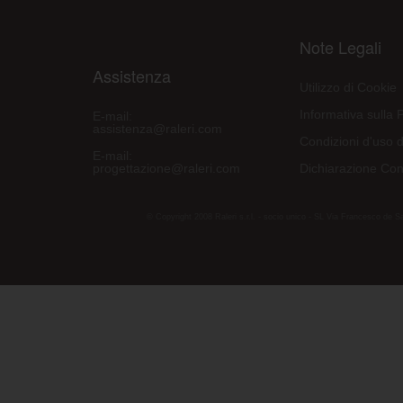
Note Legali
Assistenza
Utilizzo di Cookie
Informativa sulla 
E-mail:
assistenza@raleri.com
Condizioni d'uso d
E-mail:
progettazione@raleri.com
Dichiarazione Con
© Copyright 2008 Raleri s.r.l. - socio unico - SL Via Francesco de