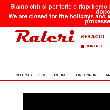
Siamo chiusi per ferie e riapriremo 
dopo
We are closed for the holidays and 
processed
PRODOTTI
CONTATTI
OFFROAD
SCI
OCCHIALI
LINEA SPORT
AN