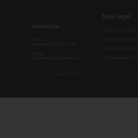
Note Legali
Assistenza
Utilizzo di Cookie
Informativa sulla 
E-mail:
assistenza@raleri.com
Condizioni d'uso d
E-mail:
progettazione@raleri.com
Dichiarazione Con
© Copyright 2008 Raleri s.r.l. - socio unico - SL Via Francesco de