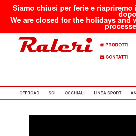
Siamo chiusi per ferie e riapriremo 
dopo
We are closed for the holidays and 
processed
PRODOTTI
CONTATTI
OFFROAD
SCI
OCCHIALI
LINEA SPORT
AN