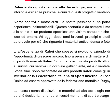
Raleri è design italiano e alta tecnologia
, ma soprattutt
intorno a esigenze pratiche. Alcuni di questi progetti diventano i
Siamo sportivi e motociclisti. La nostra passione ci ha port
esperienze indimenticabili. Questo scenario è da sempre il mo
allo studio di un prodotto specifico: una visiera oscurante che 
luce ed ombra. Ad oggi, dopo tanti brevetti, prototipi e studi
autorevole per ciò che riguarda i materiali anticondensa e fotose
E' all'esperienza di
Raleri
che spesso si rivolgono aziende di 
l'opportunità di crescere ancora, fino a pensare di mettere dir
di prodotti marcati
Raleri
. Sono nati così i nostri prodotti ottic
ai surfisti, cui serviva un occhiale galleggiante, ed è diventat
Storie simili sono raccontate da altri prodotti
Raleri
come gli i
invernali dalla
Federazione Italiana di Sport Invernali
o l'oc
l'unico ad essere approvato dalla federazione mondiale Rugby
La nostra ricerca di soluzioni e materiali ad alta tecnologia n
perché desideriamo rendere i vostri momenti di sport e svago 