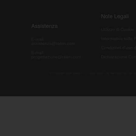
Note Legali
Assistenza
Utilizzo di Cookie
Informativa sulla 
E-mail:
assistenza@raleri.com
Condizioni d'uso d
E-mail:
progettazione@raleri.com
Dichiarazione Con
© Copyright 2008 Raleri s.r.l. - socio unico - SL Via Francesco de