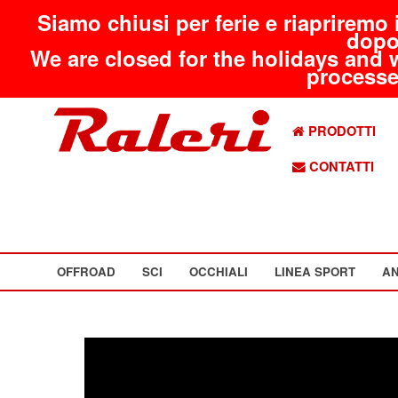
Siamo chiusi per ferie e riapriremo 
dopo
We are closed for the holidays and 
processed
PRODOTTI
CONTATTI
OFFROAD
SCI
OCCHIALI
LINEA SPORT
AN