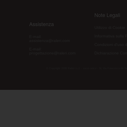
Note Legali
Assistenza
Utilizzo di Cookie
Informativa sulla 
E-mail:
assistenza@raleri.com
Condizioni d'uso d
E-mail:
progettazione@raleri.com
Dichiarazione Con
© Copyright 2008 Raleri s.r.l. - socio unico - SL Via Francesco de