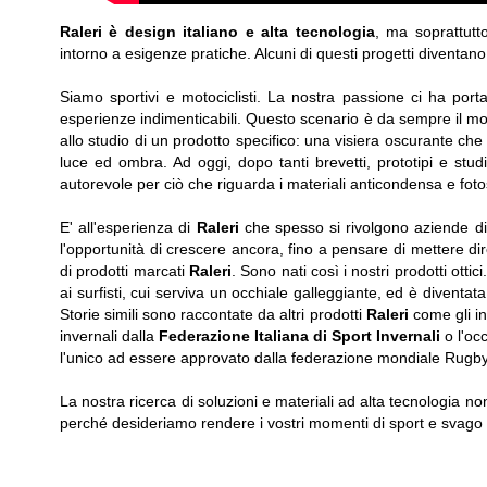
Raleri è design italiano e alta tecnologia
, ma soprattutt
intorno a esigenze pratiche. Alcuni di questi progetti diventano i
Siamo sportivi e motociclisti. La nostra passione ci ha port
esperienze indimenticabili. Questo scenario è da sempre il mo
allo studio di un prodotto specifico: una visiera oscurante che 
luce ed ombra. Ad oggi, dopo tanti brevetti, prototipi e studi
autorevole per ciò che riguarda i materiali anticondensa e fotose
E' all'esperienza di
Raleri
che spesso si rivolgono aziende di 
l'opportunità di crescere ancora, fino a pensare di mettere dir
di prodotti marcati
Raleri
. Sono nati così i nostri prodotti ottic
ai surfisti, cui serviva un occhiale galleggiante, ed è diventat
Storie simili sono raccontate da altri prodotti
Raleri
come gli i
invernali dalla
Federazione Italiana di Sport Invernali
o l'oc
l'unico ad essere approvato dalla federazione mondiale Rugby
La nostra ricerca di soluzioni e materiali ad alta tecnologia n
perché desideriamo rendere i vostri momenti di sport e svago 