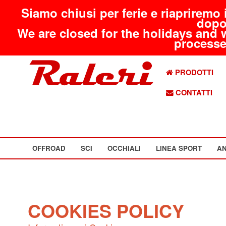
Siamo chiusi per ferie e riapriremo 
dopo
We are closed for the holidays and 
processed
PRODOTTI
CONTATTI
OFFROAD
SCI
OCCHIALI
LINEA SPORT
AN
COOKIES POLICY