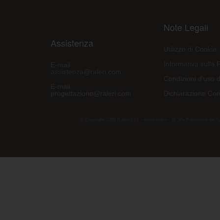
Note Legali
Assistenza
Utilizzo di Cookie
Informativa sulla 
E-mail:
assistenza@raleri.com
Condizioni d'uso d
E-mail:
progettazione@raleri.com
Dichiarazione Con
© Copyright 2008 Raleri s.r.l. - socio unico - SL Via Francesco de