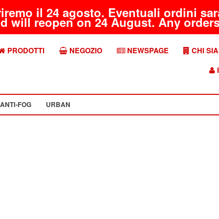
riremo il 24 agosto. Eventuali ordini s
d will reopen on 24 August. Any orders 
PRODOTTI
NEGOZIO
NEWSPAGE
CHI SI
I
ANTI-FOG
URBAN