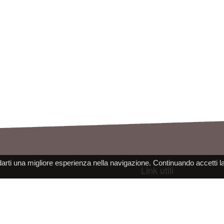
darti una migliore esperienza nella navigazione. Continuando accetti l
Link utili
Note Legali
Catalogo Prodotti
Utilizzo di Cookie
Newspage
Informativa sulla Privacy
Come contattarci
Condizioni d'uso del sito
Informazioni sull'azienda