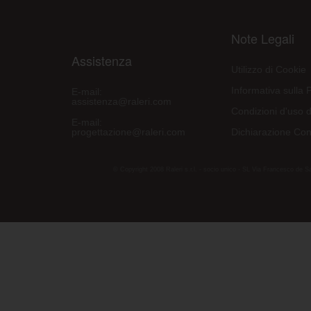
Note Legali
Assistenza
Utilizzo di Cookie
Informativa sulla 
E-mail:
assistenza@raleri.com
Condizioni d'uso d
E-mail:
progettazione@raleri.com
Dichiarazione Con
© Copyright 2008 Raleri s.r.l. - socio unico - SL Via Francesco de