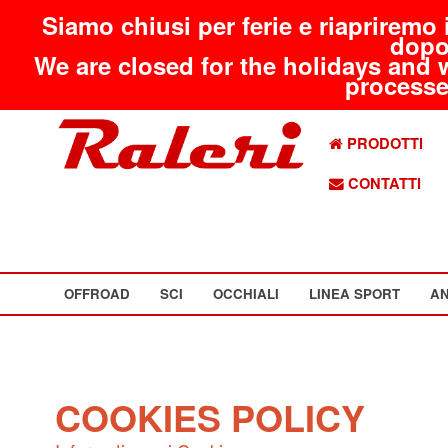
Siamo chiusi per ferie e riapriremo 
dopo
We are closed for the holidays and 
processed
PRODOTTI
CONTATTI
OFFROAD
SCI
OCCHIALI
LINEA SPORT
AN
COOKIES POLICY